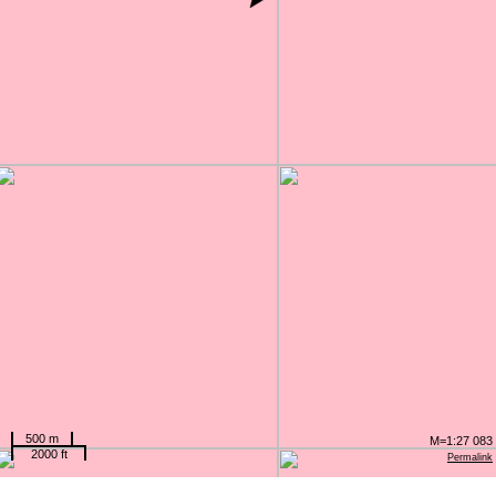
500 m
M=1:27 083
2000 ft
Permalink