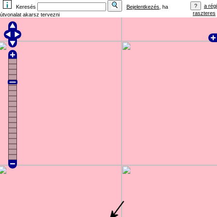
a régi
Keresés
Bejelentkezés
, ha
raszteres
útvonalat akarsz tervezni