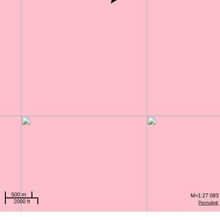
500 m
M=1:27 083
2000 ft
Permalink