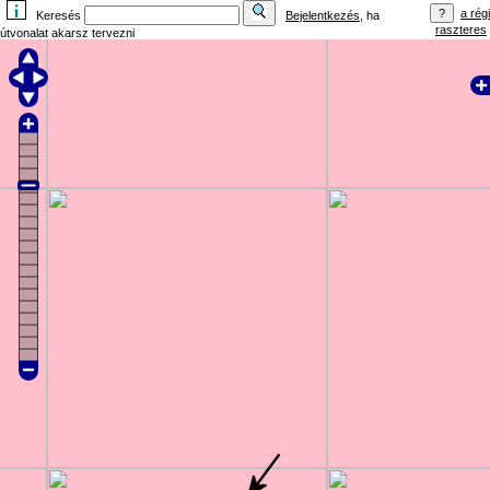
a régi
Keresés
Bejelentkezés
, ha
raszteres
útvonalat akarsz tervezni