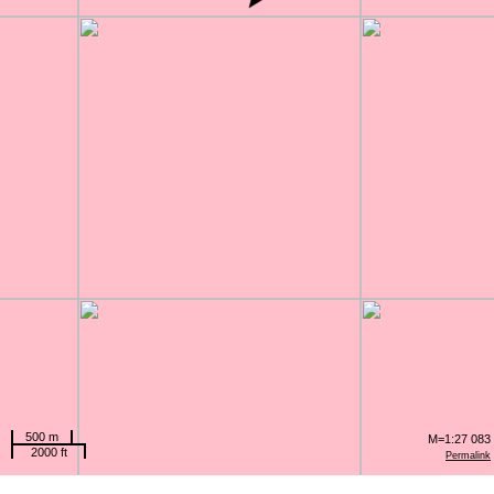
500 m
M=1:27 083
2000 ft
Permalink