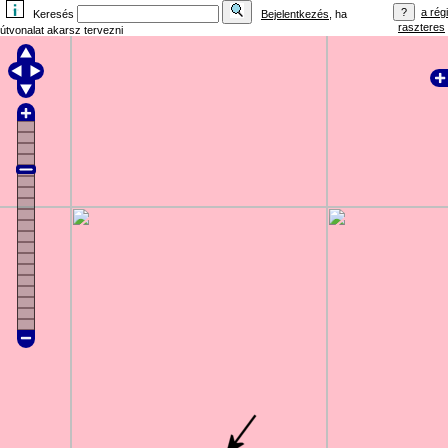
a régi
Keresés
Bejelentkezés
, ha
raszteres
útvonalat akarsz tervezni