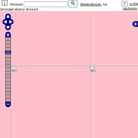
a régi
Keresés
Bejelentkezés
, ha
raszteres
útvonalat akarsz tervezni