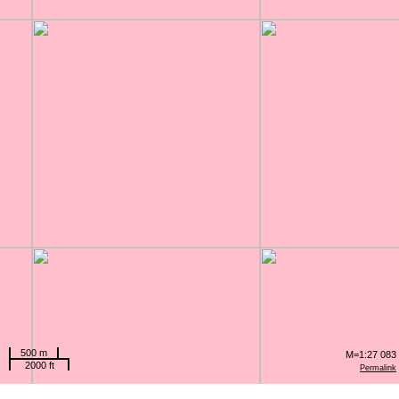
500 m
M=1:27 083
2000 ft
Permalink