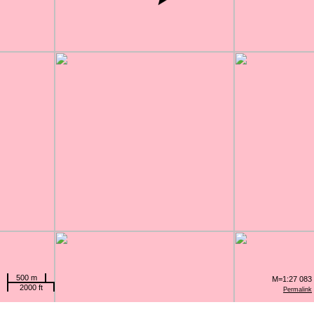
500 m
M=1:27 083
2000 ft
Permalink