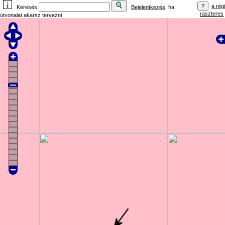
a régi
Keresés
Bejelentkezés
, ha
raszteres
útvonalat akarsz tervezni