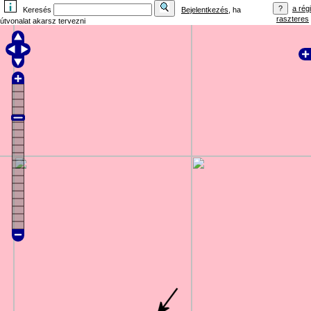
a régi
Keresés
Bejelentkezés
, ha
raszteres
útvonalat akarsz tervezni