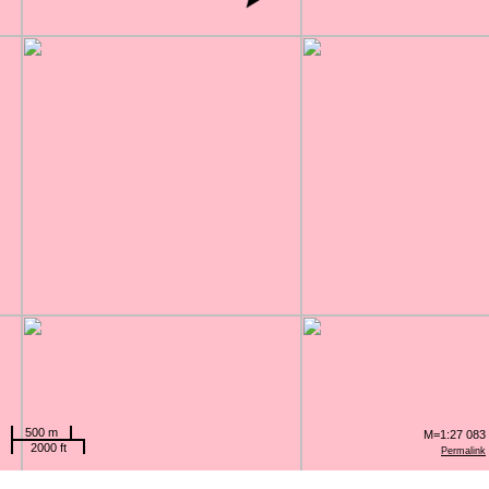
500 m
M=1:27 083
2000 ft
Permalink