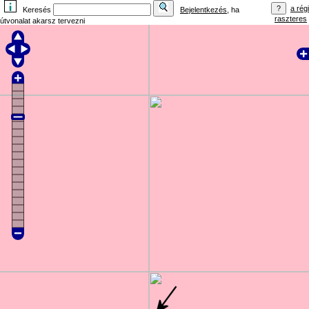
a régi
Keresés
Bejelentkezés
, ha
raszteres
útvonalat akarsz tervezni