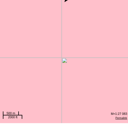
500 m
M=1:27 083
2000 ft
Permalink