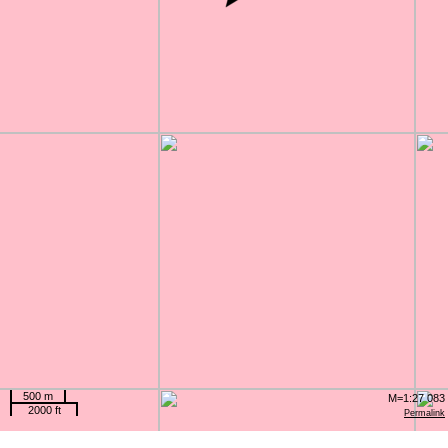
500 m
M=1:27 083
2000 ft
Permalink