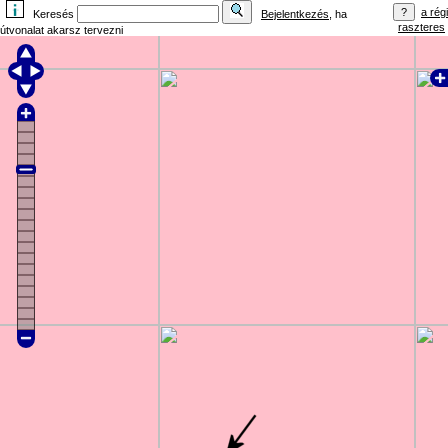
a régi
Keresés
Bejelentkezés
, ha
raszteres
útvonalat akarsz tervezni