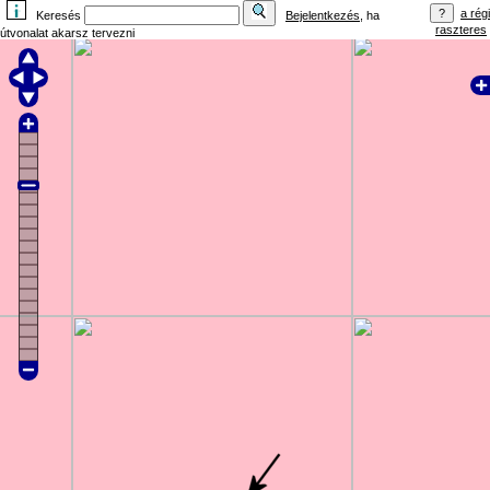
a régi
Keresés
Bejelentkezés
, ha
raszteres
útvonalat akarsz tervezni