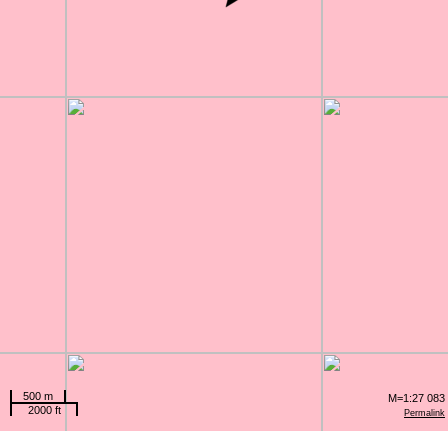
500 m
M=1:27 083
2000 ft
Permalink