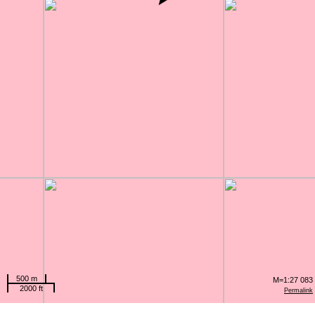
500 m
M=1:27 083
2000 ft
Permalink