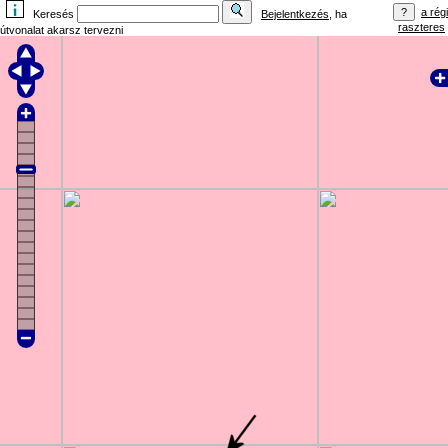
a régi
Keresés
Bejelentkezés
, ha
raszteres
útvonalat akarsz tervezni