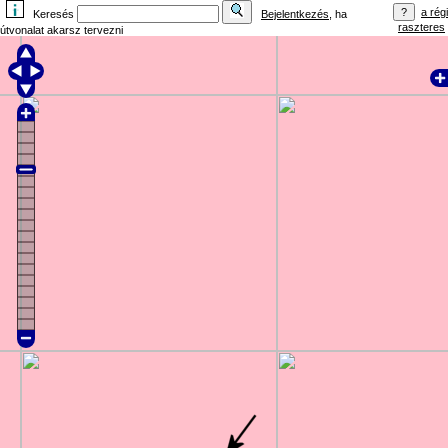
a régi
Keresés
Bejelentkezés
, ha
raszteres
útvonalat akarsz tervezni