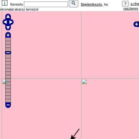
a régi
Keresés
Bejelentkezés
, ha
raszteres
útvonalat akarsz tervezni