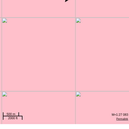
500 m
M=1:27 083
2000 ft
Permalink