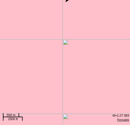
500 m
M=1:27 083
2000 ft
Permalink