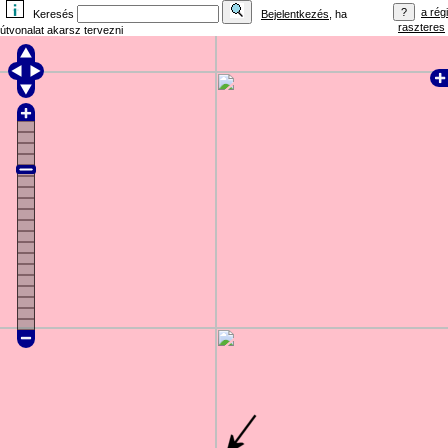
a régi
Keresés
Bejelentkezés
, ha
raszteres
útvonalat akarsz tervezni