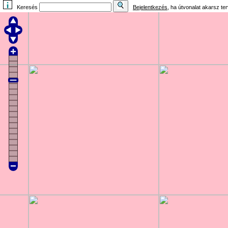
Keresés
Bejelentkezés
, ha útvonalat akarsz te