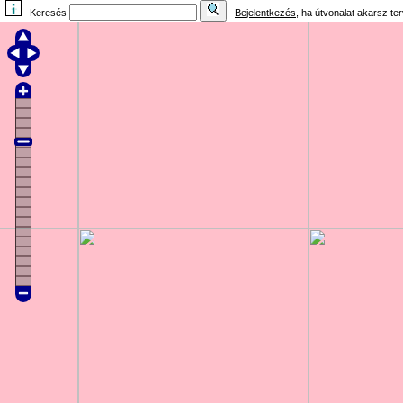
Keresés
Bejelentkezés
, ha útvonalat akarsz te