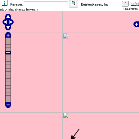
a régi
Keresés
Bejelentkezés
, ha
raszteres
útvonalat akarsz tervezni