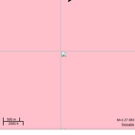
500 m
M=1:27 083
2000 ft
Permalink