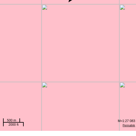
500 m
M=1:27 083
2000 ft
Permalink