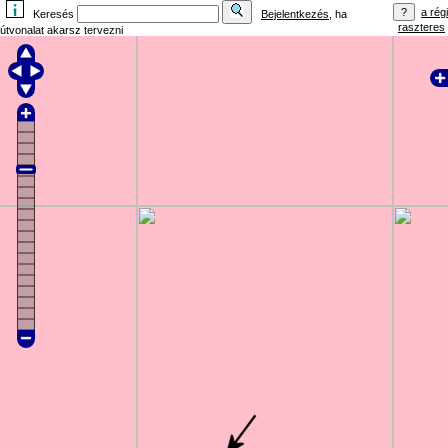
a régi
Keresés
Bejelentkezés
, ha
raszteres
útvonalat akarsz tervezni