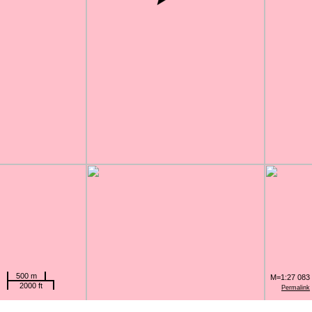
500 m
M=1:27 083
2000 ft
Permalink