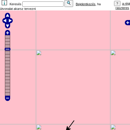
a régi
Keresés
Bejelentkezés
, ha
raszteres
útvonalat akarsz tervezni