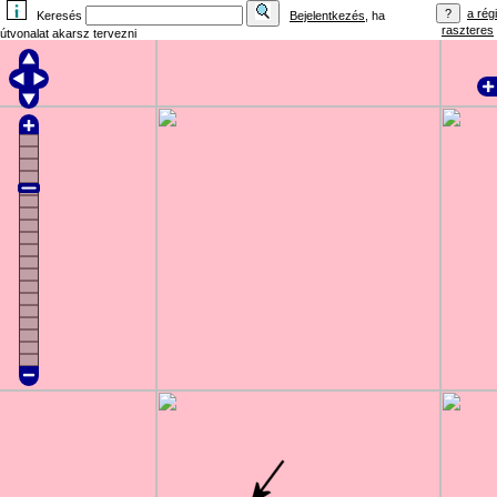
a régi
Keresés
Bejelentkezés
, ha
raszteres
útvonalat akarsz tervezni