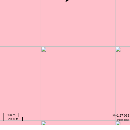
500 m
M=1:27 083
2000 ft
Permalink