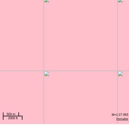
500 m
M=1:27 083
2000 ft
Permalink