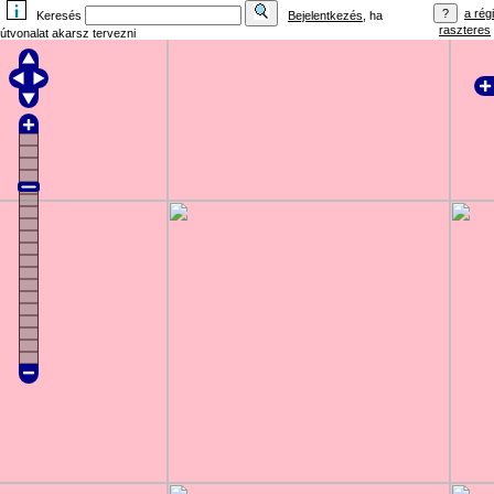
a régi
Keresés
Bejelentkezés
, ha
raszteres
útvonalat akarsz tervezni