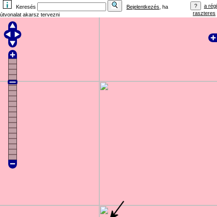
a régi
Keresés
Bejelentkezés
, ha
raszteres
útvonalat akarsz tervezni