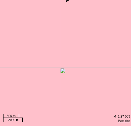
500 m
M=1:27 083
2000 ft
Permalink