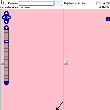
a régi
Keresés
Bejelentkezés
, ha
raszteres
útvonalat akarsz tervezni