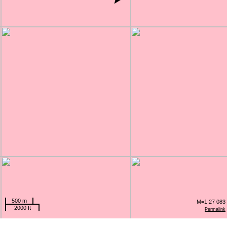
500 m
M=1:27 083
2000 ft
Permalink