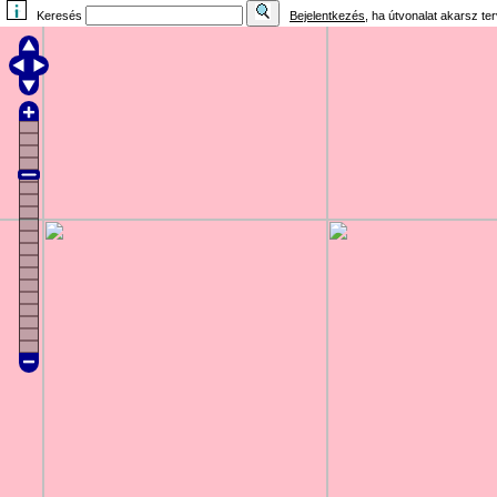
Keresés
Bejelentkezés
, ha útvonalat akarsz te