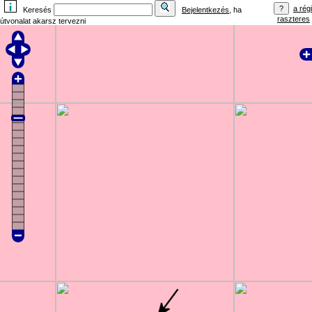
a régi
Keresés
Bejelentkezés
, ha
raszteres
útvonalat akarsz tervezni