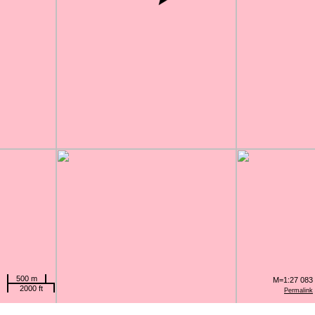
500 m
M=1:27 083
2000 ft
Permalink