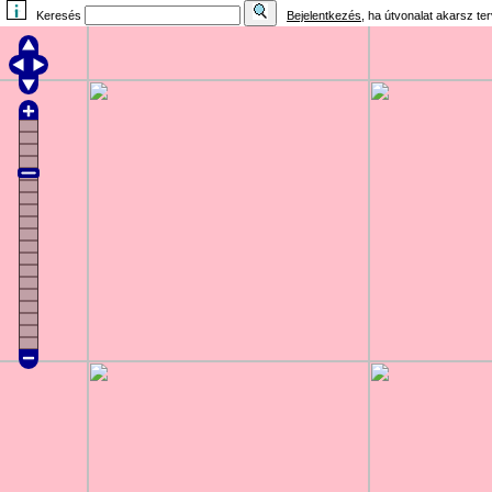
Keresés
Bejelentkezés
, ha útvonalat akarsz te