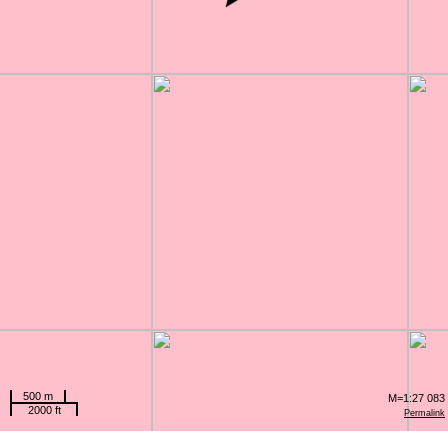
500 m
M=1:27 083
2000 ft
Permalink