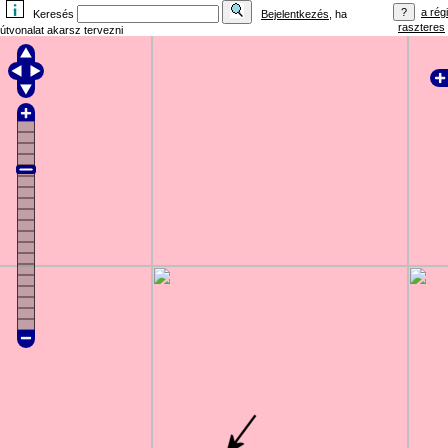
a régi
Keresés
Bejelentkezés
, ha
raszteres
útvonalat akarsz tervezni