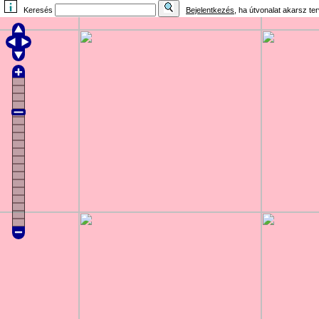
Keresés
Bejelentkezés
, ha útvonalat akarsz te