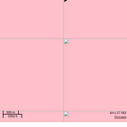
500 m
M=1:27 083
2000 ft
Permalink