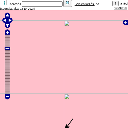
a régi
Keresés
Bejelentkezés
, ha
raszteres
útvonalat akarsz tervezni