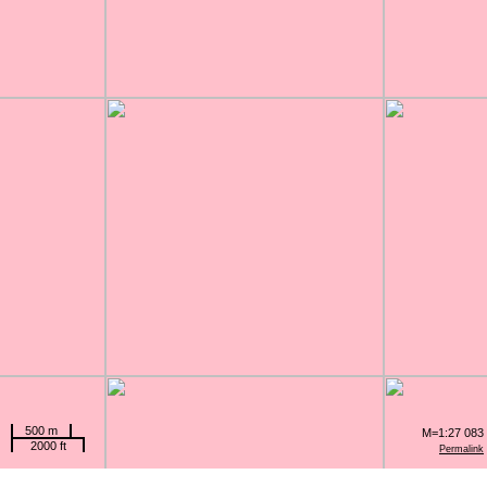
500 m
M=1:27 083
2000 ft
Permalink