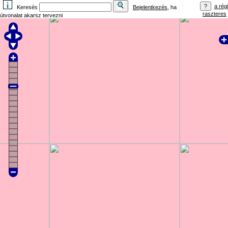
a régi
Keresés
Bejelentkezés
, ha
raszteres
útvonalat akarsz tervezni