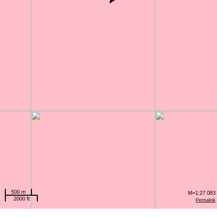
500 m
M=1:27 083
2000 ft
Permalink