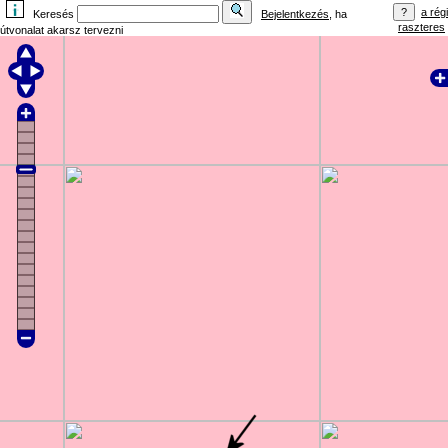
a régi
Keresés
Bejelentkezés
, ha
raszteres
útvonalat akarsz tervezni