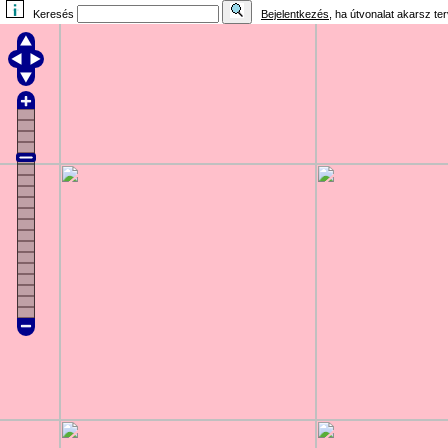
Keresés
Bejelentkezés
, ha útvonalat akarsz te