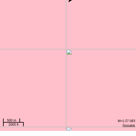
500 m
M=1:27 083
2000 ft
Permalink