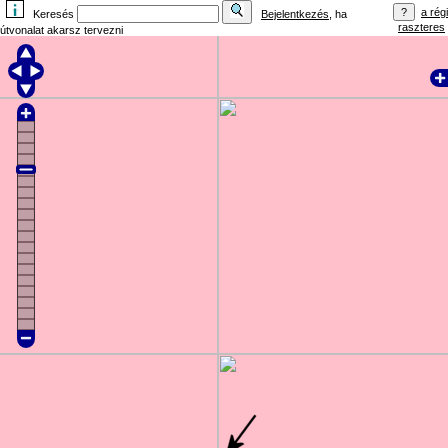
a régi
Keresés
Bejelentkezés
, ha
raszteres
útvonalat akarsz tervezni