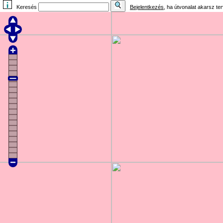
Keresés
Bejelentkezés
, ha útvonalat akarsz te