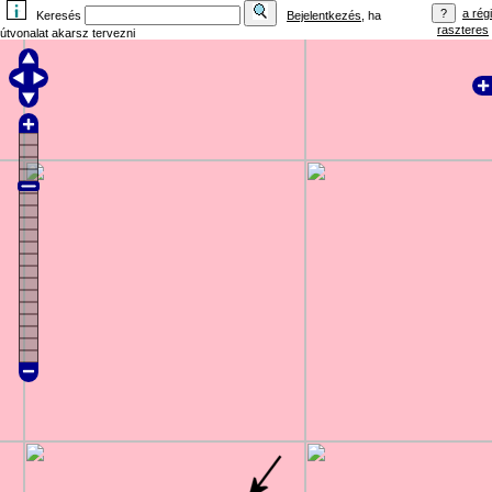
a régi
Keresés
Bejelentkezés
, ha
raszteres
útvonalat akarsz tervezni