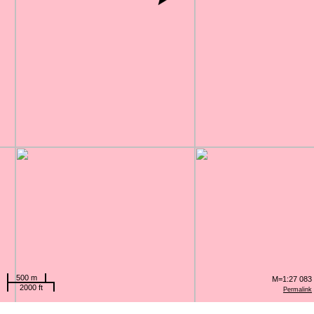
500 m
M=1:27 083
2000 ft
Permalink