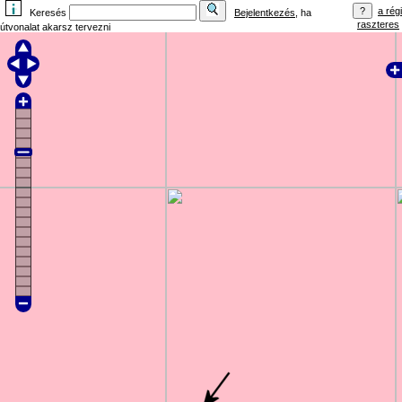
a régi
Keresés
Bejelentkezés
, ha
raszteres
útvonalat akarsz tervezni