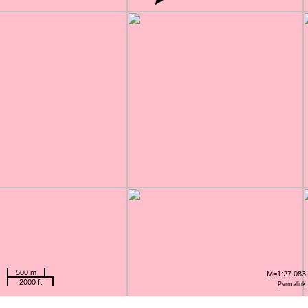
500 m
M=1:27 083
2000 ft
Permalink