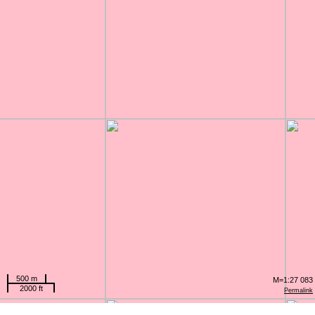
500 m
M=1:27 083
2000 ft
Permalink