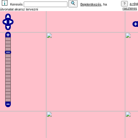
a régi
Keresés
Bejelentkezés
, ha
raszteres
útvonalat akarsz tervezni