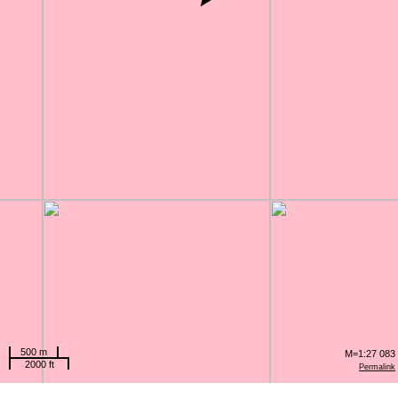
500 m
M=1:27 083
2000 ft
Permalink