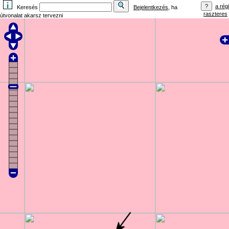
a régi
Keresés
Bejelentkezés
, ha
raszteres
útvonalat akarsz tervezni