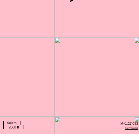
500 m
M=1:27 083
2000 ft
Permalink