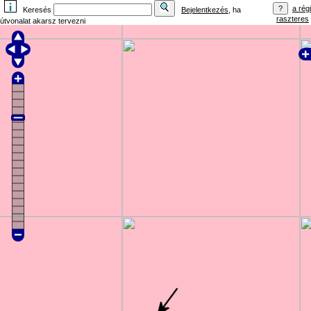
a régi
Keresés
Bejelentkezés
, ha
raszteres
útvonalat akarsz tervezni