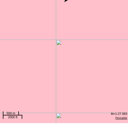
500 m
M=1:27 083
2000 ft
Permalink