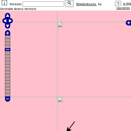
a régi
Keresés
Bejelentkezés
, ha
raszteres
útvonalat akarsz tervezni