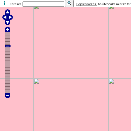
Keresés
Bejelentkezés
, ha útvonalat akarsz te