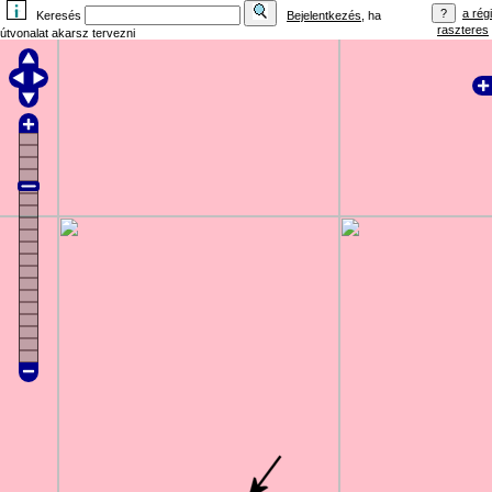
a régi
Keresés
Bejelentkezés
, ha
raszteres
útvonalat akarsz tervezni