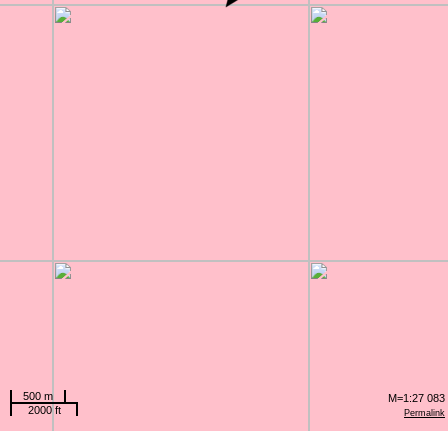
500 m
M=1:27 083
2000 ft
Permalink