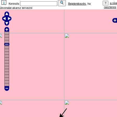
a régi
Keresés
Bejelentkezés
, ha
raszteres
útvonalat akarsz tervezni