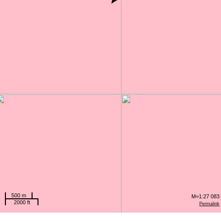
500 m
M=1:27 083
2000 ft
Permalink