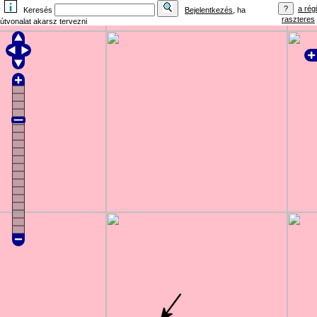
a régi
Keresés
Bejelentkezés
, ha
raszteres
útvonalat akarsz tervezni