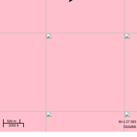
500 m
M=1:27 083
2000 ft
Permalink