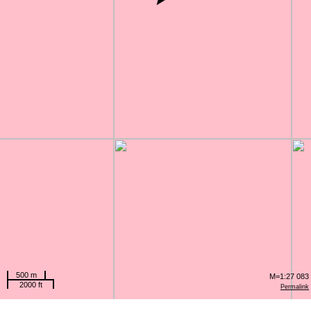
500 m
M=1:27 083
2000 ft
Permalink