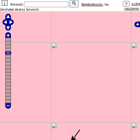
a régi
Keresés
Bejelentkezés
, ha
raszteres
útvonalat akarsz tervezni