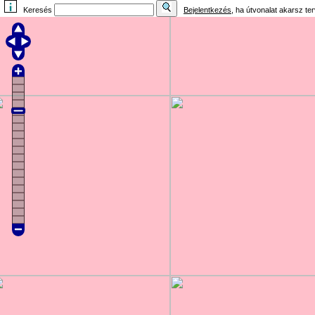
Keresés
Bejelentkezés
, ha útvonalat akarsz te