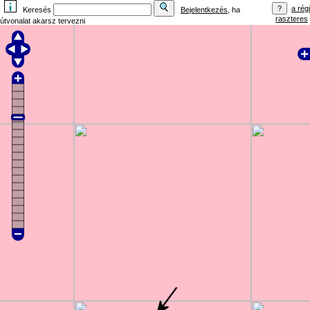
a régi
Keresés
Bejelentkezés
, ha
raszteres
útvonalat akarsz tervezni