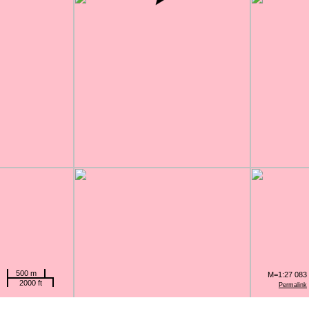
500 m
M=1:27 083
2000 ft
Permalink