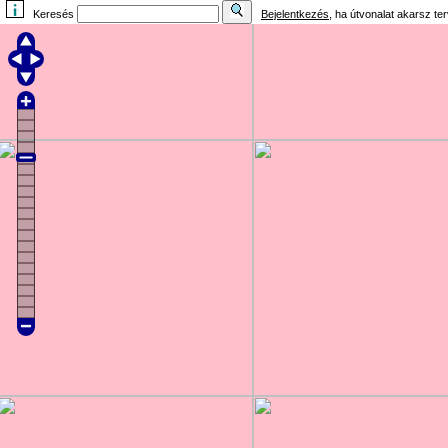
Keresés
Bejelentkezés
, ha útvonalat akarsz te