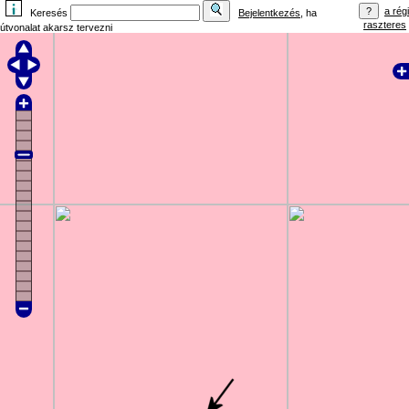
a régi
Keresés
Bejelentkezés
, ha
raszteres
útvonalat akarsz tervezni