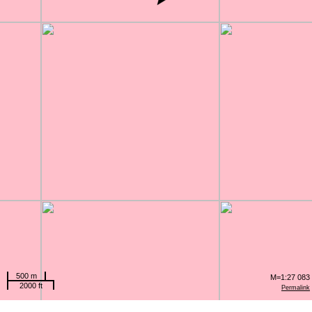
500 m
M=1:27 083
2000 ft
Permalink