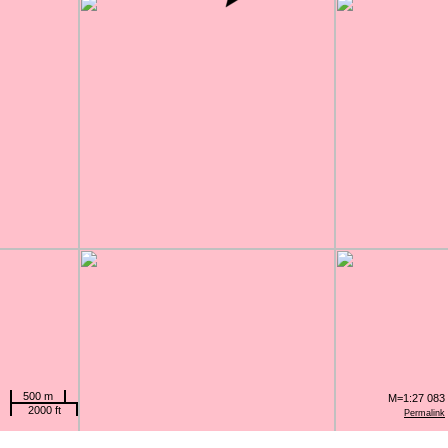
500 m
M=1:27 083
2000 ft
Permalink