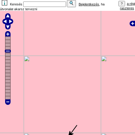
a régi
Keresés
Bejelentkezés
, ha
raszteres
útvonalat akarsz tervezni