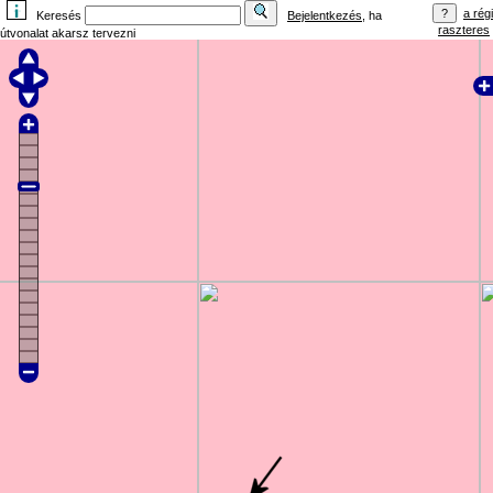
a régi
Keresés
Bejelentkezés
, ha
raszteres
útvonalat akarsz tervezni