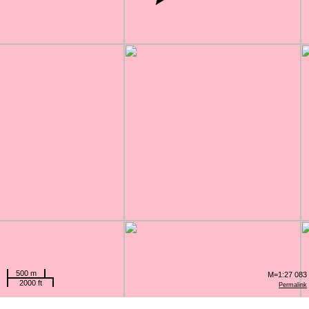
500 m
M=1:27 083
2000 ft
Permalink